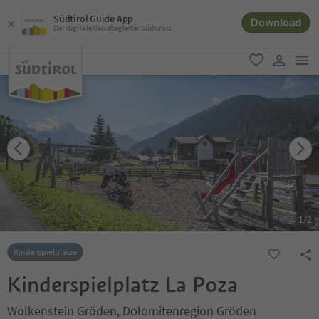
Südtirol Guide App
Download
Der digitale Reisebegleiter Südtirols
men
favorit
user lin
1
/
2
Kinderspielplätze
Kinderspielplatz La Poza
Wolkenstein Gröden, Dolomitenregion Gröden