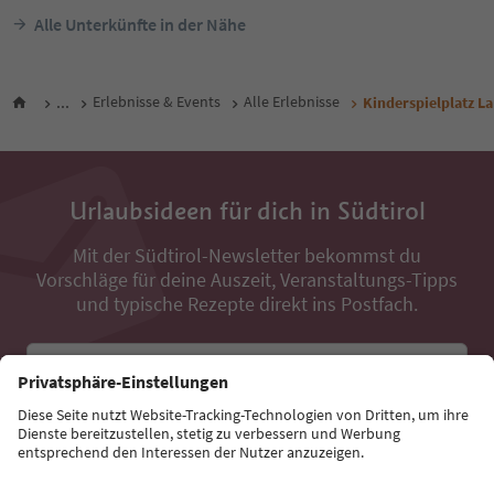
Alle Unterkünfte in der Nähe
...
Erlebnisse & Events
Alle Erlebnisse
Kinderspielplatz La
Urlaubsideen für dich in Südtirol
Mit der Südtirol-Newsletter bekommst du
Vorschläge für deine Auszeit, Veranstaltungs-Tipps
und typische Rezepte direkt ins Postfach.
E-Mail Adresse
Jetzt anmelden