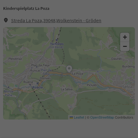
Kinderspielplatz La Poza
Streda La Poza,39048,Wolkenstein - Gröden
+
−
Leaflet
|
©
OpenStreetMap
Contributors