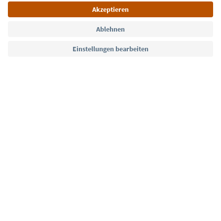
Sprache: Deutsch
Südtirol Guide App
FAQ
Kontakt
Presse
MICE
Datenschutzerklärung
AGB
Impressum
Cookie Policy
Film commission
Über uns
Zugänglichkeitserklärung
Südtirol B2B