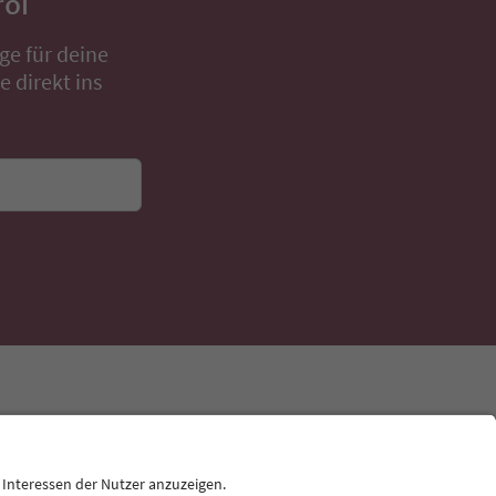
rol
ge für deine
 direkt ins
Sprache: Deutsch