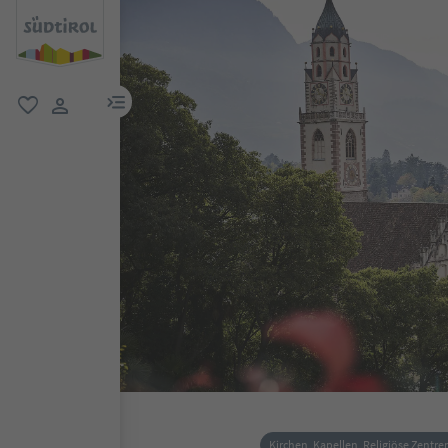
menu link
favorit
user link
Kirchen, Kapellen, Religiöse Zentre