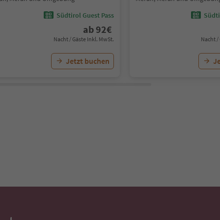
Südtirol Guest Pass
Südti
ab
92
€
Nacht / Gäste Inkl. MwSt.
Nacht /
Jetzt buchen
J