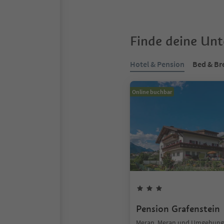
Finde deine Un
Hotel & Pension
Bed & Br
Online buchbar
Pension Grafenstein
Meran, Meran und Umgebung