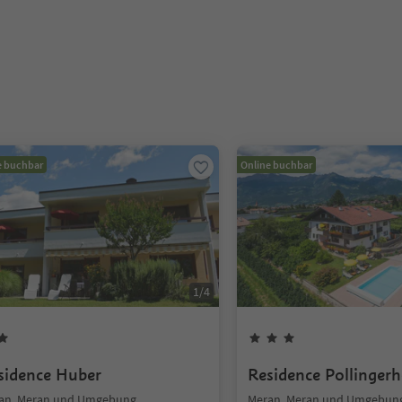
e buchbar
Online buchbar
1
/
4
sidence Huber
Residence Pollingerh
an, Meran und Umgebung
Meran, Meran und Umgebun