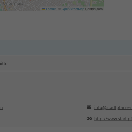
Leaflet
|
©
OpenStreetMap
Contributors
ittel
an
info@stadtpfarre-
http://www.stadtpf