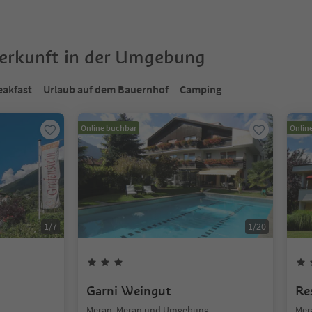
terkunft in der Umgebung
eakfast
Urlaub auf dem Bauernhof
Camping
Online buchbar
Onlin
1
/
7
1
/
20
Garni Weingut
Re
Meran, Meran und Umgebung
Mer