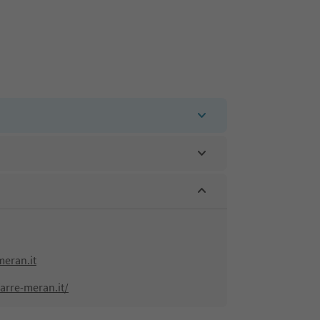
meran.it
arre-meran.it/