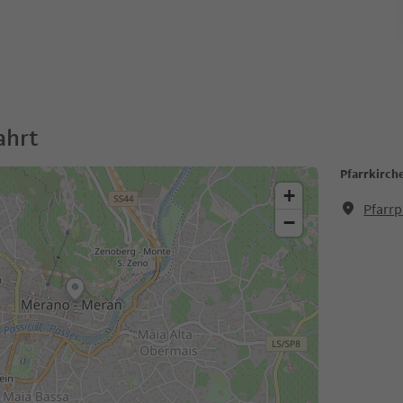
ahrt
Pfarrkirche
+
Pfarrp
−