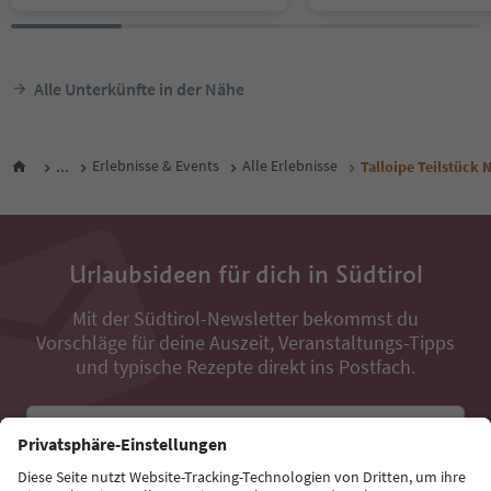
Alle Unterkünfte in der Nähe
...
Erlebnisse & Events
Alle Erlebnisse
Talloipe Teilstück 
Urlaubsideen für dich in Südtirol
Mit der Südtirol-Newsletter bekommst du
Vorschläge für deine Auszeit, Veranstaltungs-Tipps
und typische Rezepte direkt ins Postfach.
E-Mail Adresse