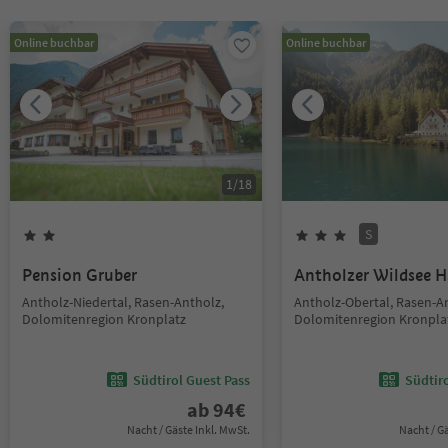
Online buchbar
Online buchbar
1
/
18
S
Pension Gruber
Antholzer Wildsee 
Antholz-Niedertal, Rasen-Antholz,
Antholz-Obertal, Rasen-A
Dolomitenregion Kronplatz
Dolomitenregion Kronpla
Südtirol Guest Pass
Südtir
ab
94
€
Nacht / Gäste Inkl. MwSt.
Nacht / G