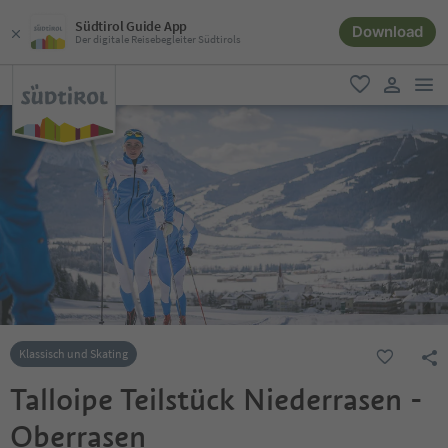
Südtirol Guide App
Download
Der digitale Reisebegleiter Südtirols
men
favorit
user lin
Klassisch und Skating
Talloipe Teilstück Niederrasen -
Oberrasen