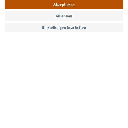
Sprache: Deutsch
Südtirol Guide App
FAQ
Kontakt
Presse
MICE
Datenschutzerklärung
AGB
Impressum
Cookie Policy
Film commission
Über uns
Zugänglichkeitserklärung
Südtirol B2B