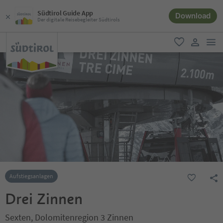
Südtirol Guide App
Download
Der digitale Reisebegleiter Südtirols
men
favorit
user lin
Aufstiegsanlagen
Drei Zinnen
Sexten, Dolomitenregion 3 Zinnen