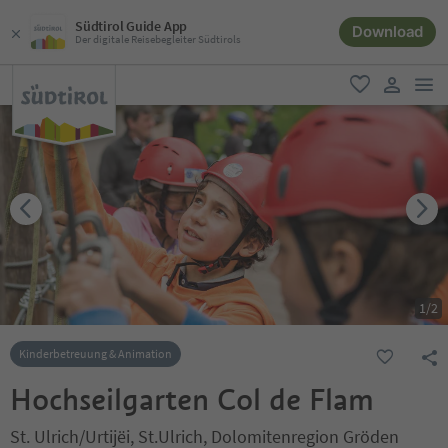
Südtirol Guide App
Download
Der digitale Reisebegleiter Südtirols
men
favorit
user lin
1
/
2
Kinderbetreuung & Animation
Hochseilgarten Col de Flam
St. Ulrich/Urtijëi, St.Ulrich, Dolomitenregion Gröden