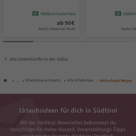
Südtirol Guest Pass
Südtir
ab
90
€
Nacht / Gäste Inkl. MwSt.
Nacht / G
Alle Unterkünfte in der Nähe
...
Erlebnisse & Events
Alle Erlebnisse
Hofschank Weger
Urlaubsideen für dich in Südtirol
Mit der Südtirol-Newsletter bekommst du
Vorschläge für deine Auszeit, Veranstaltungs-Tipps
und typische Rezepte direkt ins Postfach.