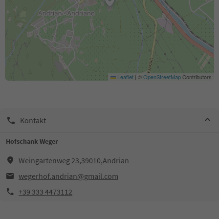
Leaflet
|
©
OpenStreetMap
Contributors
Kontakt
Hofschank Weger
Weingartenweg 23,39010,Andrian
wegerhof.andrian@gmail.com
+39 333 4473112