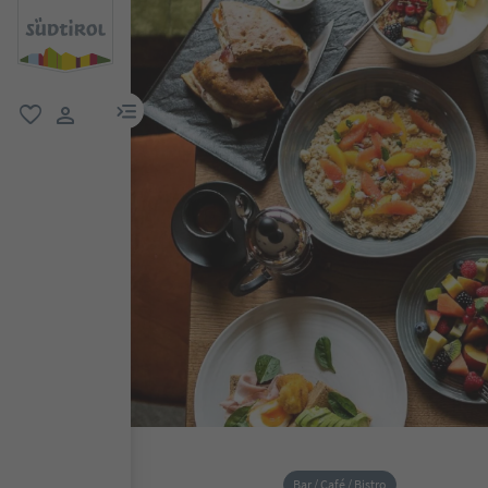
menu link
favorit
user link
Bar / Café / Bistro