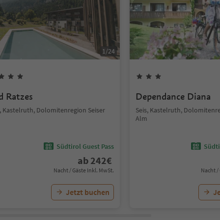
1
/
24
d Ratzes
Dependance Diana
, Kastelruth, Dolomitenregion Seiser
Seis, Kastelruth, Dolomitenr
Alm
Südtirol Guest Pass
Südti
ab
242
€
Nacht / Gäste Inkl. MwSt.
Nacht /
Jetzt buchen
J