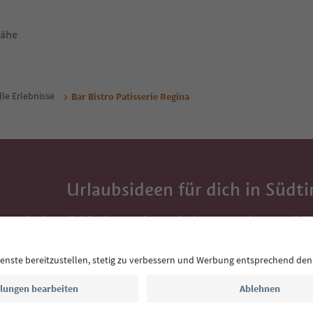
Nähe
lle Erlebnisse
Bar Bistro Patisserie Regina
Urlaubsideen für dich in Südti
Mit der Südtirol-Newsletter bekommst du Vorschlä
Auszeit, Veranstaltungs-Tipps und typische Rezepte
Postfach.
E-Mail Adresse