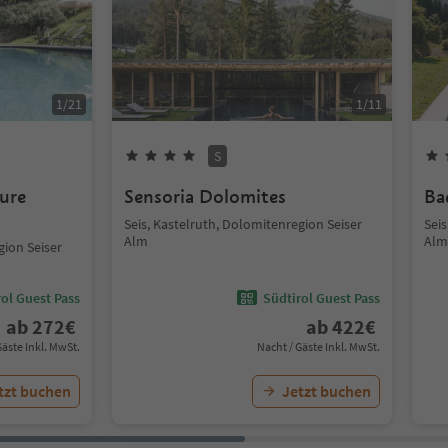
1
/
21
1
/
11
S
ure
Sensoria Dolomites
Ba
Seis, Kastelruth, Dolomitenregion Seiser
Seis
Alm
Alm
gion Seiser
ol Guest Pass
Südtirol Guest Pass
ab
272
€
ab
422
€
Gäste Inkl. MwSt.
Nacht / Gäste Inkl. MwSt.
tzt buchen
Jetzt buchen