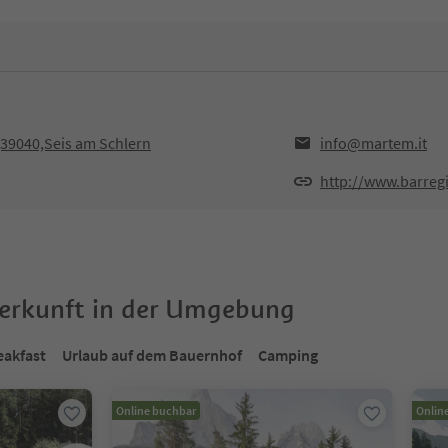
,39040,Seis am Schlern
info@martem.it
http://www.barregi
terkunft in der Umgebung
eakfast
Urlaub auf dem Bauernhof
Camping
Online buchbar
Onlin