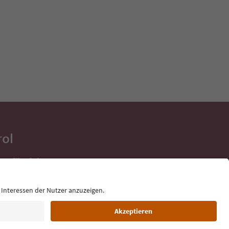
rol
ge für deine
 direkt ins