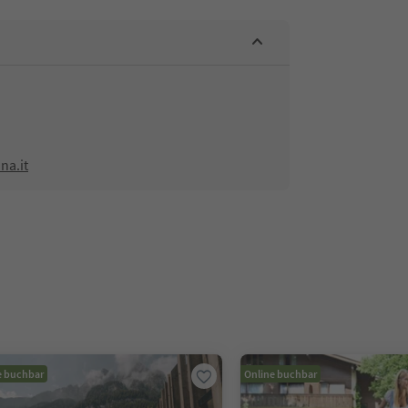
na.it
e buchbar
Online buchbar