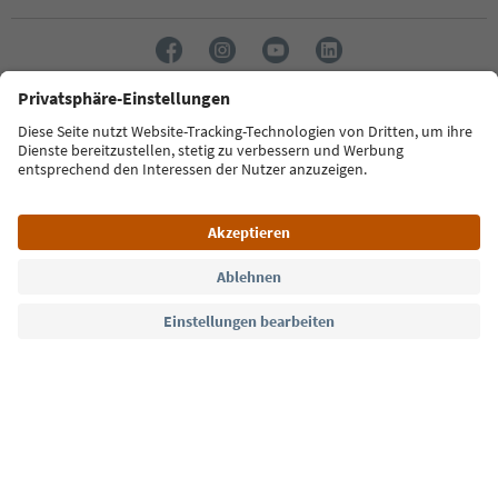
Sprache: Deutsch
Südtirol Guide App
FAQ
Kontakt
Presse
MICE
Datenschutzerklärung
AGB
Impressum
Cookie Policy
Film commission
Über uns
Zugänglichkeitserklärung
Südtirol B2B
© 2026 IDM Südtirol