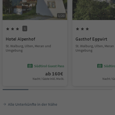
1
/
20
S
Hotel Alpenhof
Gasthof Eggwirt
St. Walburg, Ulten, Meran und
St. Walburg, Ulten, Meran
Umgebung
Umgebung
Südtirol Guest Pass
Südtir
ab
160
€
Nacht / Gäste Inkl. MwSt.
Nacht / G
Alle Unterkünfte in der Nähe