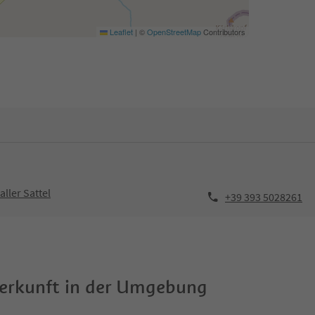
Leaflet
|
©
OpenStreetMap
Contributors
aller Sattel
+39 393 5028261
terkunft in der Umgebung