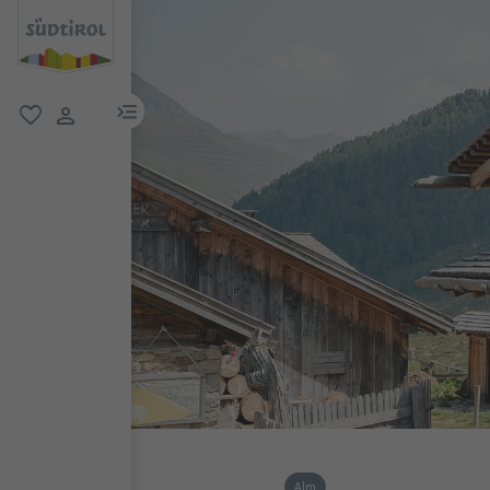
menu link
favorit
user link
Alm