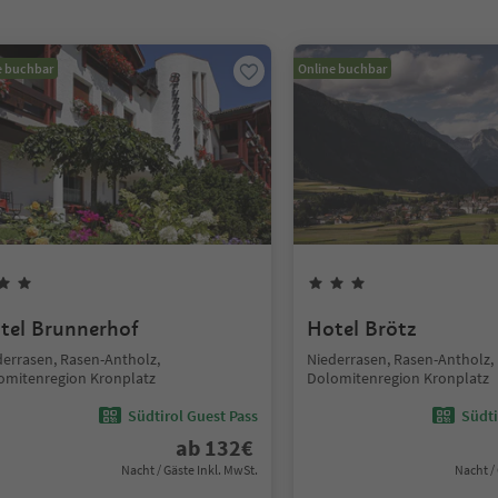
e buchbar
Online buchbar
tel Brunnerhof
Hotel Brötz
derrasen, Rasen-Antholz,
Niederrasen, Rasen-Antholz,
omitenregion Kronplatz
Dolomitenregion Kronplatz
Südtirol Guest Pass
Südti
ab
132
€
Nacht / Gäste Inkl. MwSt.
Nacht /