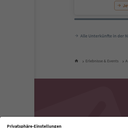
Je
Alle Unterkünfte in der 
Erlebnisse & Events
A