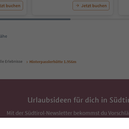
tzt buchen
Jetzt buchen
Nähe
lle Erlebnisse
Hinterpasslerhütte 1.956m
Urlaubsideen für dich in Südti
Mit der Südtirol-Newsletter bekommst du Vorschlä
Auszeit, Veranstaltungs-Tipps und typische Rezepte
Postfach.