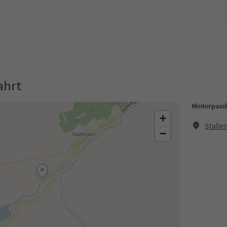
ahrt
Hinterpass
+
Stalle
−