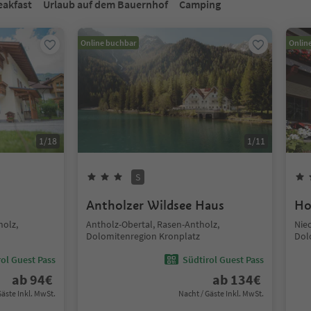
eakfast
Urlaub auf dem Bauernhof
Camping
Online buchbar
Onlin
1
/
18
1
/
11
S
Antholzer Wildsee Haus
Ho
holz,
Antholz-Obertal, Rasen-Antholz,
Nie
Dolomitenregion Kronplatz
Dol
ol Guest Pass
Südtirol Guest Pass
ab
94
€
ab
134
€
Gäste Inkl. MwSt.
Nacht / Gäste Inkl. MwSt.