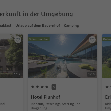
terkunft in der Umgebung
eakfast
Urlaub auf dem Bauernhof
Camping
Online buchbar
Onlin
1
/
32
1
/
16
S
Hotel Plunhof
Er
 und
Ridnaun, Ratschings, Sterzing und
Rid
Umgebung
Um