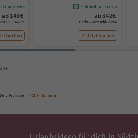
ol Guest Pass
Südtirol Guest Pass
ab
140
€
ab
342
€
Gäste Inkl. MwSt.
Nacht / Gäste Inkl. MwSt.
tzt buchen
Jetzt buchen
Nähe
lle Erlebnisse
Gilfenklamm
Urlaubsideen für dich in Südti