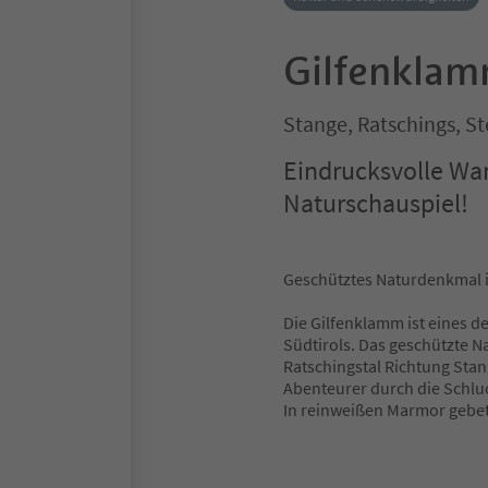
Gilfenkla
Stange, Ratschings, 
Eindrucksvolle Wa
Naturschauspiel!
Geschütztes Naturdenkmal i
Die Gilfenklamm ist eines 
Südtirols. Das geschützte N
Ratschingstal Richtung Sta
Abenteurer durch die Schluc
In reinweißen Marmor gebett