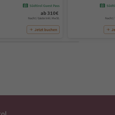
Südtirol Guest Pass
Südti
ab
310
€
Nacht / Gäste Inkl. MwSt.
Nacht /
Jetzt buchen
J
rol