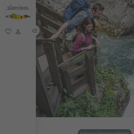
menu link
favorit
user link
Kultur und Sehenswürdigkeiten