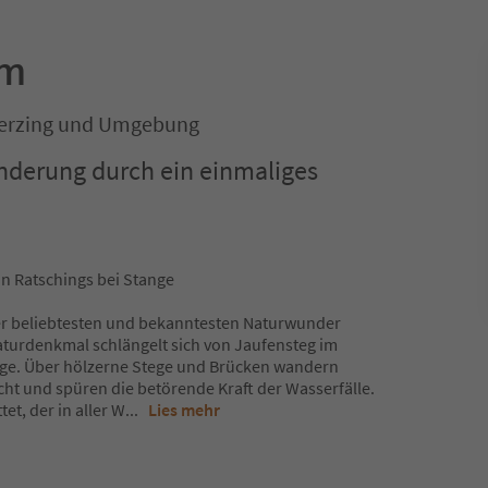
mm
Sterzing und Umgebung
nderung durch ein einmaliges
n Ratschings bei Stange
der beliebtesten und bekanntesten Naturwunder
aturdenkmal schlängelt sich von Jaufensteg im
nge. Über hölzerne Stege und Brücken wandern
ht und spüren die betörende Kraft der Wasserfälle.
et, der in aller W
...
Lies mehr