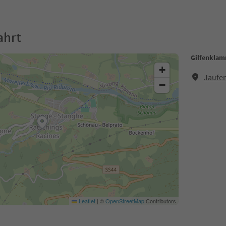
ahrt
Gilfenkla
+
Jaufen
−
Leaflet
|
©
OpenStreetMap
Contributors