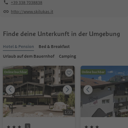
+39 338 7038838
http://www.skilukas.it
Finde deine Unterkunft in der Umgebung
Hotel & Pension
Bed & Breakfast
Urlaub auf dem Bauernhof
Camping
Online buchbar
Online buchbar
1
/
31
S