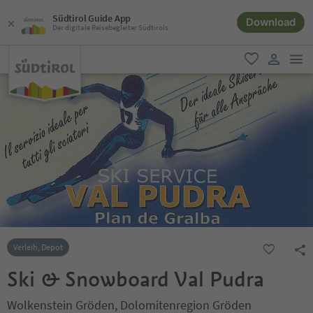
Südtirol Guide App
Download
Der digitale Reisebegleiter Südtirols
men
favorit
user lin
Verleih, Depot
Ski & Snowboard Val Pudra
Wolkenstein Gröden, Dolomitenregion Gröden