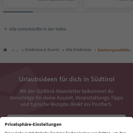
Alle Unterkünfte in der Nähe
...
Erlebnisse & Events
Alle Erlebnisse
Santnerpasshütte
Urlaubsideen für dich in Südtirol
Mit der Südtirol-Newsletter bekommst du
Vorschläge für deine Auszeit, Veranstaltungs-Tipps
und typische Rezepte direkt ins Postfach.
E-Mail Adresse