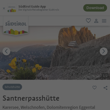
Südtirol Guide App
Download
Der digitale Reisebegleiter Südtirols
men
favorit
user lin
1
/
2
Schutzhütte
Santnerpasshütte
Karersee, Welschnofen, Dolomitenregion Eggental