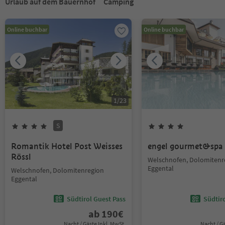
Urlaub auf dem Bauernhof
Camping
Online buchbar
Online buchbar
1
/
23
S
Romantik Hotel Post Weisses
engel gourmet&spa
Rössl
Welschnofen, Dolomitenr
Eggental
Welschnofen, Dolomitenregion
Eggental
Südtirol Guest Pass
Südtir
ab
190
€
Nacht / Gäste Inkl. MwSt.
Nacht / G