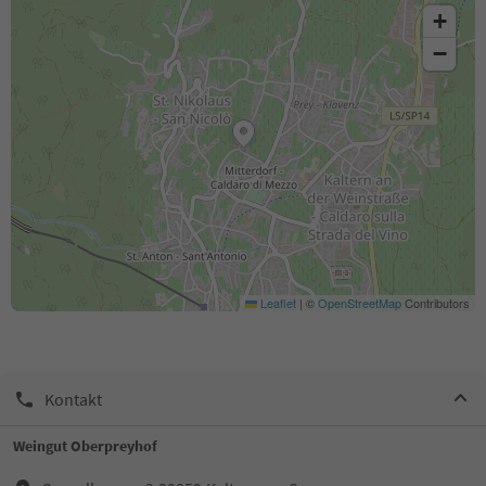
+
−
Leaflet
|
©
OpenStreetMap
Contributors
Kontakt
Weingut Oberpreyhof