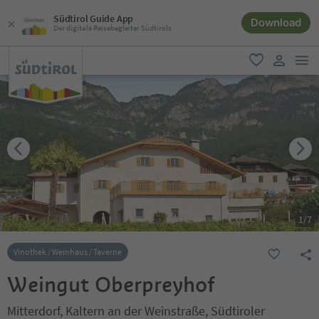
Südtirol Guide App
Download
Der digitale Reisebegleiter Südtirols
men
favorit
user lin
1
/
7
Vinothek / Weinhaus / Taverne
Weingut Oberpreyhof
Mitterdorf, Kaltern an der Weinstraße, Südtiroler