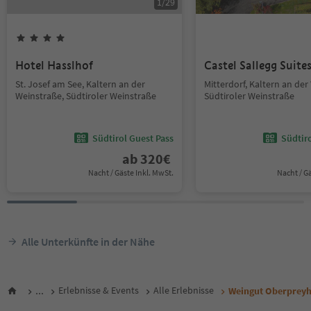
1
/
29
Hotel Hasslhof
Castel Sallegg Suite
St. Josef am See, Kaltern an der
Mitterdorf, Kaltern an der
Weinstraße, Südtiroler Weinstraße
Südtiroler Weinstraße
Südtirol Guest Pass
Südtir
ab
320
€
Nacht / Gäste Inkl. MwSt.
Nacht / G
Alle Unterkünfte in der Nähe
...
Erlebnisse & Events
Alle Erlebnisse
Weingut Oberpreyh