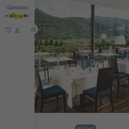
menu link
favorit
user link
Restaurant