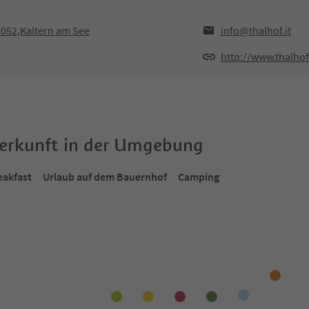
9052,Kaltern am See
info@thalhof.it
http://www.thalhof.
terkunft in der Umgebung
eakfast
Urlaub auf dem Bauernhof
Camping
Online buchbar
Onlin