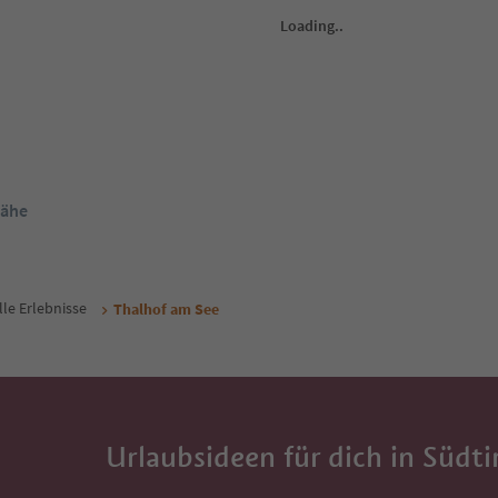
1
/
29
1
/
22
Hotel Masatsch
Ap
er
Oberplanitzing, Kaltern an der Weinstraße,
St. 
traße
Südtiroler Weinstraße
Süd
ol Guest Pass
Südtirol Guest Pass
ab
320
€
ab
75
€
Gäste Inkl. MwSt.
Nacht / Gäste Inkl. MwSt.
tzt buchen
Jetzt buchen
Nähe