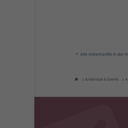
Hotel Hasslhof
St. Josef am See, Kaltern an d
Weinstraße, Südtiroler Weins
Südtir
Nacht / 
Je
Alle Unterkünfte in der 