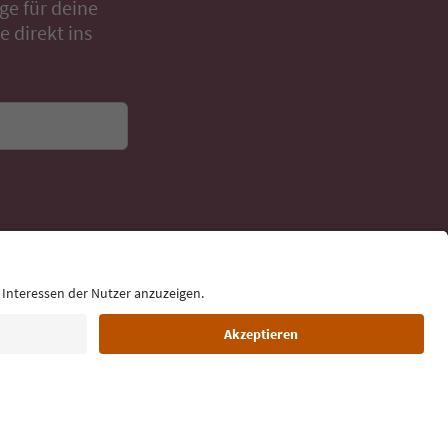
rol
ge für deine
 direkt ins