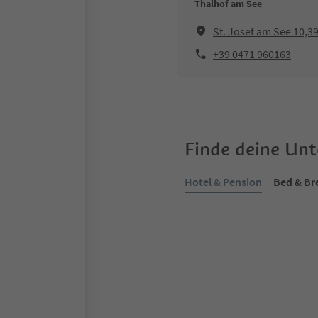
Thalhof am See
St. Josef am See 10,3
+39 0471 960163
Finde deine Un
Hotel & Pension
Bed & Br
Online buchbar