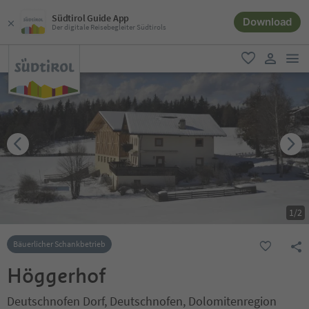
Südtirol Guide App
Download
Der digitale Reisebegleiter Südtirols
men
favorit
user lin
1
/
2
Bäuerlicher Schankbetrieb
Höggerhof
Deutschnofen Dorf, Deutschnofen, Dolomitenregion