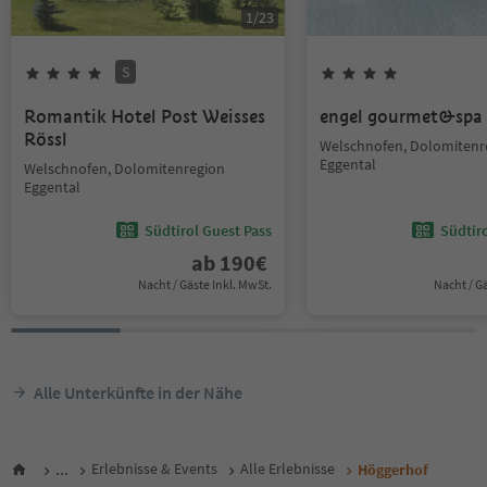
1
/
23
S
Romantik Hotel Post Weisses
engel gourmet&spa
Rössl
Welschnofen, Dolomitenr
Eggental
Welschnofen, Dolomitenregion
Eggental
Südtirol Guest Pass
Südtir
ab
190
€
Nacht / Gäste Inkl. MwSt.
Nacht / G
Alle Unterkünfte in der Nähe
...
Erlebnisse & Events
Alle Erlebnisse
Höggerhof