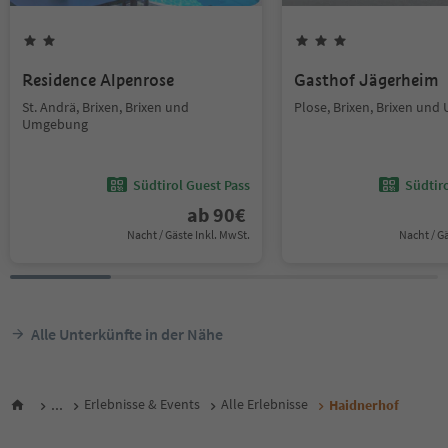
Residence Alpenrose
Gasthof Jägerheim
St. Andrä, Brixen, Brixen und
Plose, Brixen, Brixen un
Umgebung
Südtirol Guest Pass
Südtir
ab
90
€
Nacht / Gäste Inkl. MwSt.
Nacht / G
Alle Unterkünfte in der Nähe
...
Erlebnisse & Events
Alle Erlebnisse
Haidnerhof