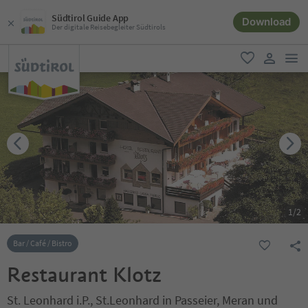
Südtirol Guide App
Download
Der digitale Reisebegleiter Südtirols
men
favorit
user lin
1
/
2
Bar / Café / Bistro
Restaurant Klotz
St. Leonhard i.P., St.Leonhard in Passeier, Meran und