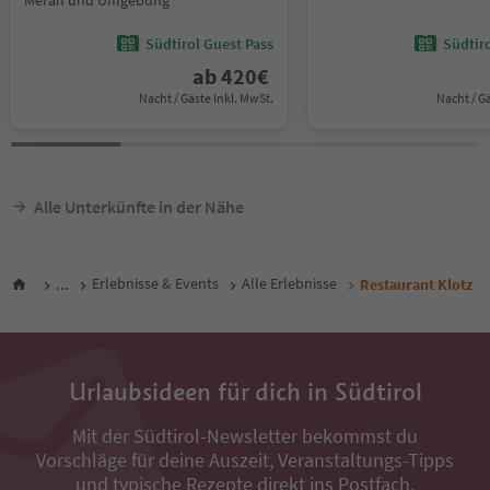
Meran und Umgebung
Südtirol Guest Pass
Südtir
ab
420
€
Nacht / Gäste Inkl. MwSt.
Nacht / G
Alle Unterkünfte in der Nähe
...
Erlebnisse & Events
Alle Erlebnisse
Restaurant Klotz
Urlaubsideen für dich in Südtirol
Mit der Südtirol-Newsletter bekommst du
Vorschläge für deine Auszeit, Veranstaltungs-Tipps
und typische Rezepte direkt ins Postfach.