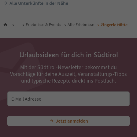
Südtirol Guest Pass
Südtir
ab
576
€
Nacht / Gäste Inkl. MwSt.
Nacht / G
Alle Unterkünfte in der Nähe
...
Erlebnisse & Events
Alle Erlebnisse
Zingerle Hütte
Urlaubsideen für dich in Südtirol
Mit der Südtirol-Newsletter bekommst du
Vorschläge für deine Auszeit, Veranstaltungs-Tipps
und typische Rezepte direkt ins Postfach.