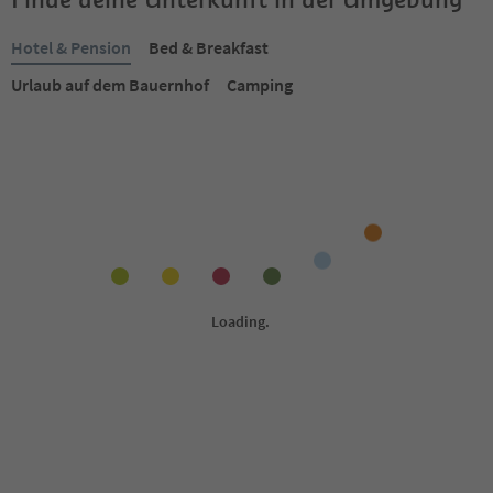
Hotel & Pension
Bed & Breakfast
Urlaub auf dem Bauernhof
Camping
Online buchbar
Online buchbar
S
Südtirol Chalets Valsegg
Hotel Familiamus
Vals, Mühlbach, Brixen und Umgebung
Meransen, Mühlbach, Bri
Umgebung