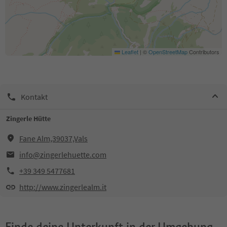
Leaflet
|
©
OpenStreetMap
Contributors
Kontakt
Zingerle Hütte
Fane Alm,39037,Vals
info@zingerlehuette.com
+39 349 5477681
http://www.zingerlealm.it
Finde deine Unterkunft in der Umgebung