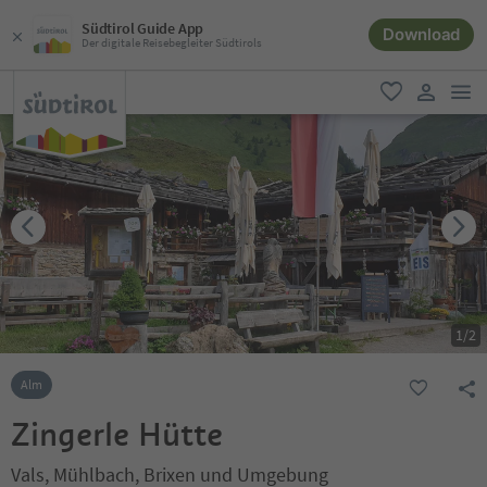
Südtirol Guide App
Download
Der digitale Reisebegleiter Südtirols
men
favorit
user lin
1
/
2
Alm
Zingerle Hütte
Vals, Mühlbach, Brixen und Umgebung