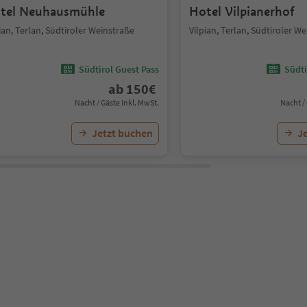
tel Neuhausmühle
Hotel Vilpianerhof
ian, Terlan, Südtiroler Weinstraße
Vilpian, Terlan, Südtiroler W
Südtirol Guest Pass
Südti
ab
150
€
Nacht / Gäste Inkl. MwSt.
Nacht /
Jetzt buchen
J