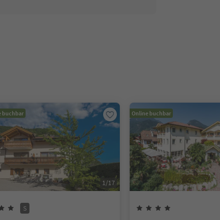
e buchbar
Online buchbar
1
/
17
S