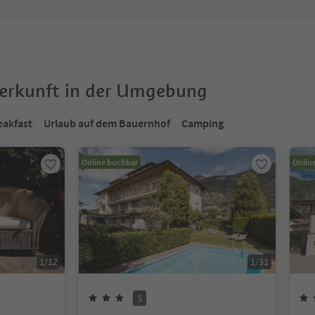
terkunft in der Umgebung
eakfast
Urlaub auf dem Bauernhof
Camping
Online buchbar
Onlin
1
/
12
1
/
31
S