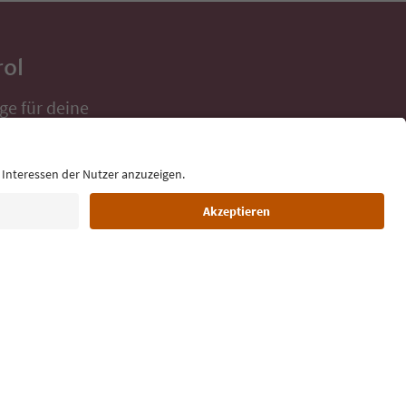
rol
ge für deine
 direkt ins