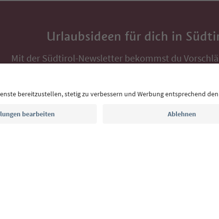
Urlaubsideen für dich in Südti
Mit der Südtirol-Newsletter bekommst du Vorschlä
Auszeit, Veranstaltungs-Tipps und typische Rezepte
Postfach.
E-Mail Adresse
Jetzt anmelden