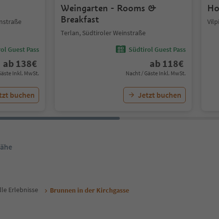
Weingarten - Rooms &
Ho
Breakfast
instraße
Vilp
Terlan, Südtiroler Weinstraße
ol Guest Pass
Südtirol Guest Pass
ab
138
€
ab
118
€
Gäste Inkl. MwSt.
Nacht / Gäste Inkl. MwSt.
tzt buchen
Jetzt buchen
Nähe
lle Erlebnisse
Brunnen in der Kirchgasse