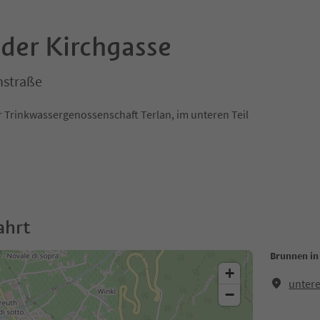
 der Kirchgasse
nstraße
r Trinkwassergenossenschaft Terlan, im unteren Teil
ahrt
Brunnen in
+
untere
−