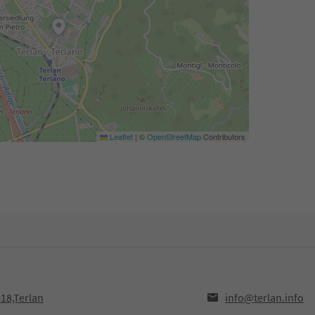
Leaflet
|
©
OpenStreetMap
Contributors
18,Terlan
info@terlan.info