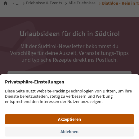
...
Erlebnisse & Events
Alle Erlebnisse
Biathlon - Rein in 
Urlaubsideen für dich in Südtirol
Mit der Südtirol-Newsletter bekommst du
Vorschläge für deine Auszeit, Veranstaltungs-Tipps
und typische Rezepte direkt ins Postfach.
E-Mail Adresse
Jetzt anmelden