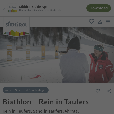
Südtirol Guide App
Download
Der digitale Reisebegleiter Südtirols
men
favorit
user lin
Weitere Spiel- und Sportanlagen
Biathlon - Rein in Taufers
Rein in Taufers, Sand in Taufers, Ahrntal