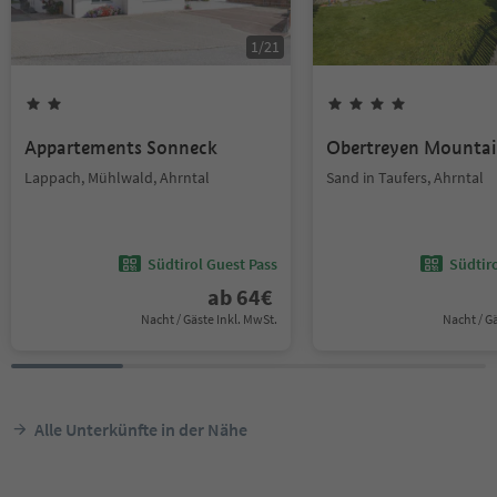
1
/
21
Appartements Sonneck
Obertreyen Mountai
Lappach, Mühlwald, Ahrntal
Sand in Taufers, Ahrntal
Südtirol Guest Pass
Südtir
ab
64
€
Nacht / Gäste Inkl. MwSt.
Nacht / G
Alle Unterkünfte in der Nähe