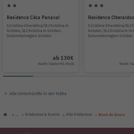
Residence Cësa Panaval
Residence Oberaldos
S.Cristina Gherdëina/St.Christina in
S.Cristina Gherdëina/St.Ch
Gröden, St.Christina in Gröden,
Gröden, St.Christina in G
Dolomitenregion Gröden
Dolomitenregion Gröden
ab
130
€
Nacht / Gäste Inkl. MwSt.
Nacht / G
Alle Unterkünfte in der Nähe
...
Erlebnisse & Events
Alle Erlebnisse
Mont de Seura