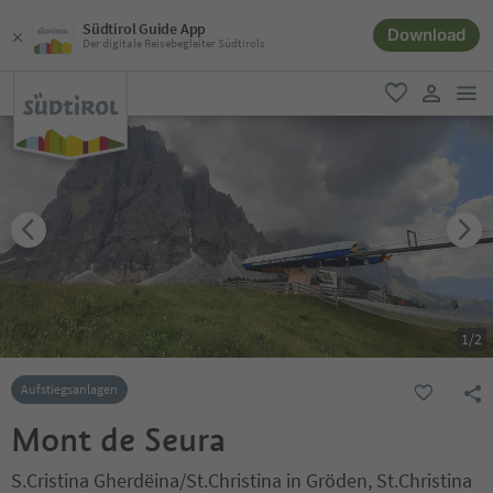
Südtirol Guide App
Download
Der digitale Reisebegleiter Südtirols
men
favorit
user lin
1
/
2
Aufstiegsanlagen
Mont de Seura
S.Cristina Gherdëina/St.Christina in Gröden, St.Christina