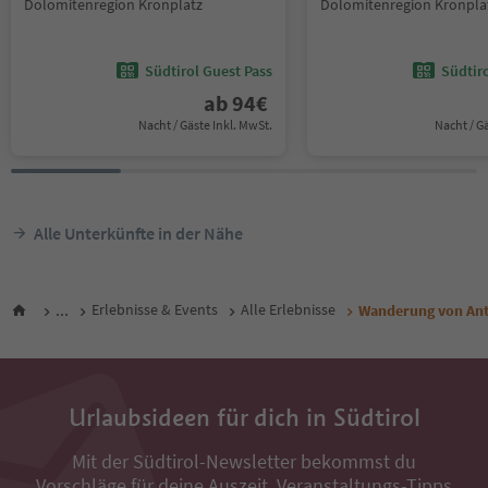
Dolomitenregion Kronplatz
Dolomitenregion Kronpla
Südtirol Guest Pass
Südtir
ab
94
€
Nacht / Gäste Inkl. MwSt.
Nacht / G
Alle Unterkünfte in der Nähe
...
Erlebnisse & Events
Alle Erlebnisse
Wanderung von Anth
Urlaubsideen für dich in Südtirol
Mit der Südtirol-Newsletter bekommst du
Vorschläge für deine Auszeit, Veranstaltungs-Tipps