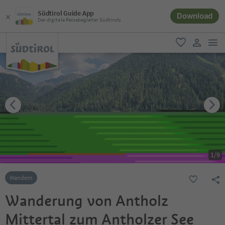
Südtirol Guide App
Download
Der digitale Reisebegleiter Südtirols
men
favorit
user lin
1
/
9
Wandern
Wanderung von Antholz
Mittertal zum Antholzer See