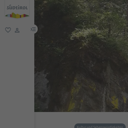
menu link
favorit
user link
Kultur und Sehenswürdigkeiten