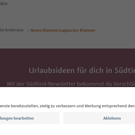
Nähe
lle Erlebnisse
Neves Klamme/Lappacher Klamme
Urlaubsideen für dich in Südti
Mit der Südtirol-Newsletter bekommst du Vorschlä
Auszeit, Veranstaltungs-Tipps und typische Rezepte
Postfach.
E-Mail Adresse