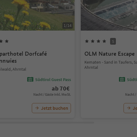
1
/
14
S
parthotel Dorfcafé
OLM Nature Escape
nnwies
Kematen - Sand in Taufers, Sa
Ahrntal
lwald, Ahrntal
Südtirol Guest Pass
Südti
ab
70
€
Nacht / Gäste Inkl. MwSt.
Nacht /
Jetzt buchen
J