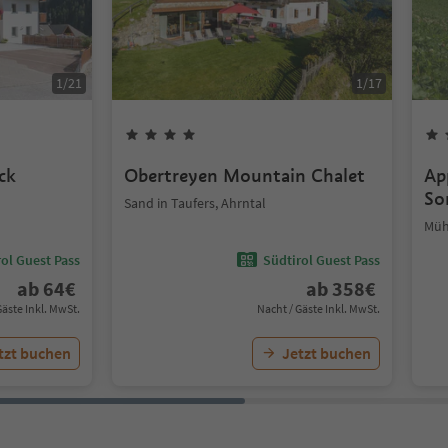
1
/
21
1
/
17
ck
Obertreyen Mountain Chalet
Ap
So
Sand in Taufers, Ahrntal
Müh
ol Guest Pass
Südtirol Guest Pass
ab
64
€
ab
358
€
Gäste Inkl. MwSt.
Nacht / Gäste Inkl. MwSt.
tzt buchen
Jetzt buchen