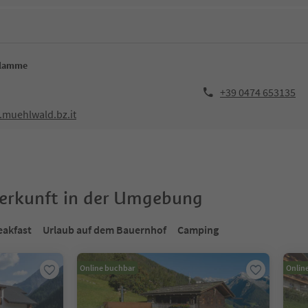
Klamme
+39 0474 653135
muehlwald.bz.it
terkunft in der Umgebung
eakfast
Urlaub auf dem Bauernhof
Camping
Online buchbar
Onlin