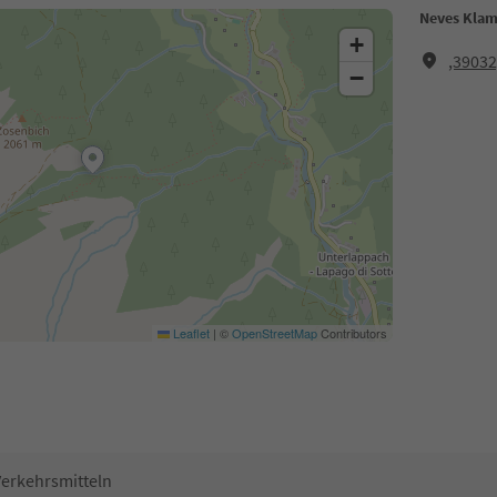
Neves Kla
+
,3903
−
Leaflet
|
©
OpenStreetMap
Contributors
Verkehrsmitteln