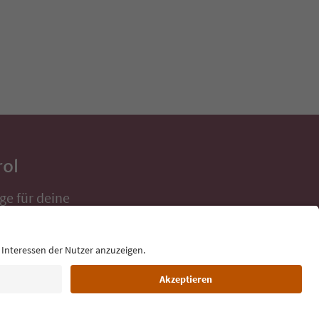
rol
ge für deine
 direkt ins