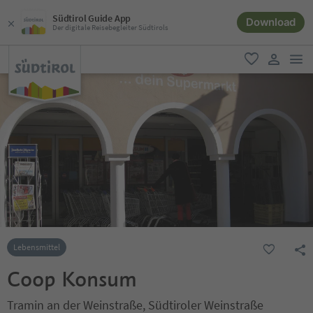
Südtirol Guide App
Download
Der digitale Reisebegleiter Südtirols
men
favorit
user lin
Lebensmittel
Coop Konsum
Tramin an der Weinstraße, Südtiroler Weinstraße