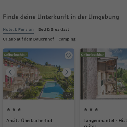
Finde deine Unterkunft in der Umgebung
Hotel & Pension
Bed & Breakfast
Urlaub auf dem Bauernhof
Camping
Online buchbar
Online buchbar
1
/
25
Ansitz Überbacherhof
Langenmantel - Hist
Suites