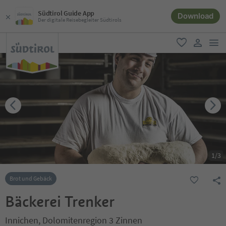
Südtirol Guide App
Download
Der digitale Reisebegleiter Südtirols
men
favorit
user lin
1
/
3
Brot und Gebäck
Bäckerei Trenker
Innichen, Dolomitenregion 3 Zinnen