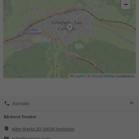
−
Leaflet
|
©
OpenStreetMap
Contributors
Kontakt
Bäckerei Trenker
Alter Markt 2D,39038,Innichen
info@trenker.com