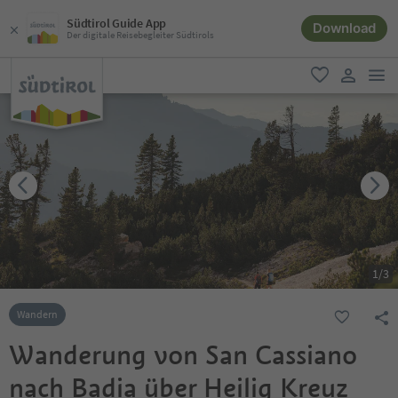
Südtirol Guide App
Download
Der digitale Reisebegleiter Südtirols
men
favorit
user lin
1
/
3
Wandern
Wanderung von San Cassiano
nach Badia über Heilig Kreuz