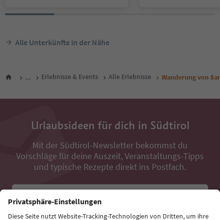
Alle Unterkünfte in der Nähe
...
Erlebnisse & Events
Alle Erlebnisse
Wanderung von San 
Urlaubsideen für dich in Südtirol
Mit der Südtirol-Newsletter bekommst du
Vorschläge für deine Auszeit, Veranstaltungs-Tipps
und typische Rezepte direkt ins Postfach.
E-Mail Adresse