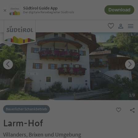
Südtirol Guide App
Download
Der digitale Reisebegleiter Südtirols
men
favorit
user lin
1
/
9
Bäuerlicher Schankbetrieb
Larm-Hof
Villanders, Brixen und Umgebung