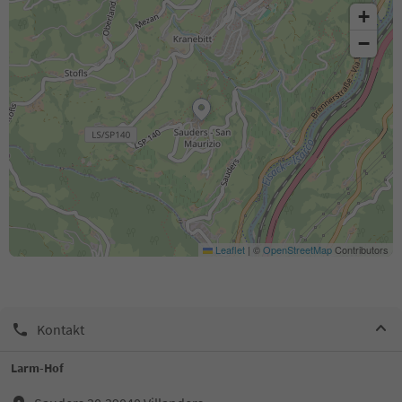
+
−
Leaflet
|
©
OpenStreetMap
Contributors
Kontakt
Larm-Hof