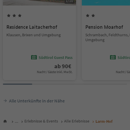
1
/
10
Residence Laitacherhof
Pension Moarhof
Klausen, Brixen und Umgebung
Schrambach, Feldthurns, 
Umgebung
Südtirol Guest Pass
Südtir
ab
90
€
Nacht / Gäste Inkl. MwSt.
Nacht / G
Alle Unterkünfte in der Nähe
...
Erlebnisse & Events
Alle Erlebnisse
Larm-Hof