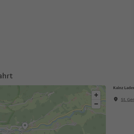
ahrt
Kainz Lade
+
St. Ge
−