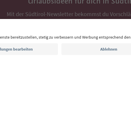
Urlaubsideen für dich in Südti
Mit der Südtirol-Newsletter bekommst du Vorschlä
Auszeit, Veranstaltungs-Tipps und typische Rezepte
Postfach.
E-Mail Adresse
Jetzt anmelden