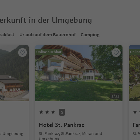
terkunft in der Umgebung
eakfast
Urlaub auf dem Bauernhof
Camping
Online buchbar
Onlin
1
/
31
S
Hotel St. Pankraz
Fa
und Umgebung
St. Pankraz, St.Pankraz, Meran und
St.
Umgebung