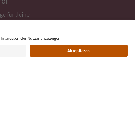
rol
ge für deine
 direkt ins
Sprache: Deutsch