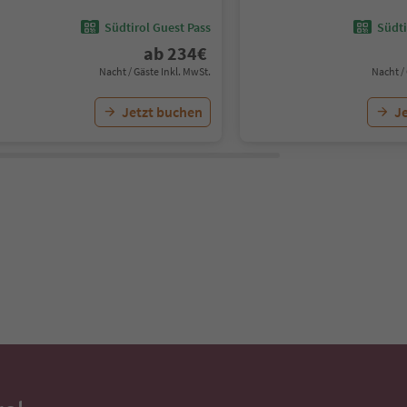
Südtirol Guest Pass
Südti
ab
234
€
Nacht / Gäste Inkl. MwSt.
Nacht /
Jetzt buchen
J