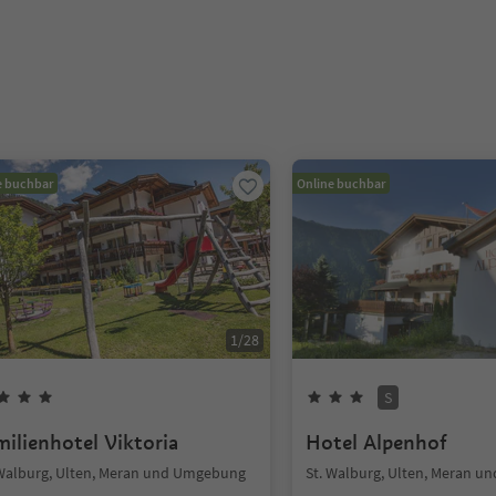
e buchbar
Online buchbar
1
/
28
S
milienhotel Viktoria
Hotel Alpenhof
 Walburg, Ulten, Meran und Umgebung
St. Walburg, Ulten, Meran 