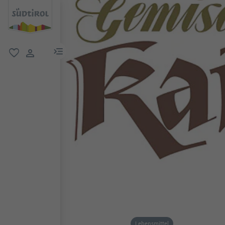
menu link
favorit
user link
Lebensmittel