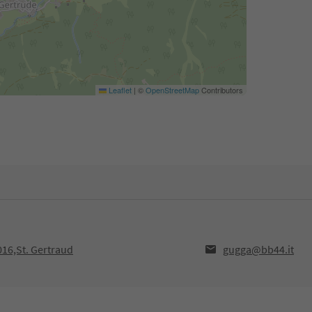
Leaflet
|
©
OpenStreetMap
Contributors
016,St. Gertraud
gugga@bb44.it