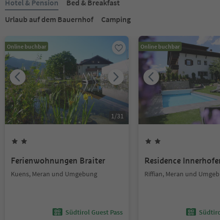
Hotel & Pension
Bed & Breakfast
Urlaub auf dem Bauernhof
Camping
Online buchbar
Online buchbar
1
/
31
Ferienwohnungen Braiter
Residence Innerhofe
Kuens, Meran und Umgebung
Riffian, Meran und Umge
Südtirol Guest Pass
Südtir