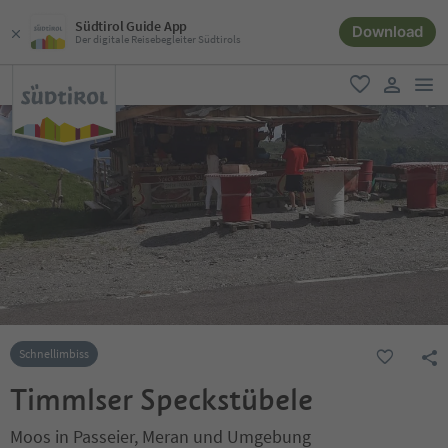
Südtirol Guide App
Download
Der digitale Reisebegleiter Südtirols
men
favorit
user lin
Schnellimbiss
Timmlser Speckstübele
Moos in Passeier, Meran und Umgebung