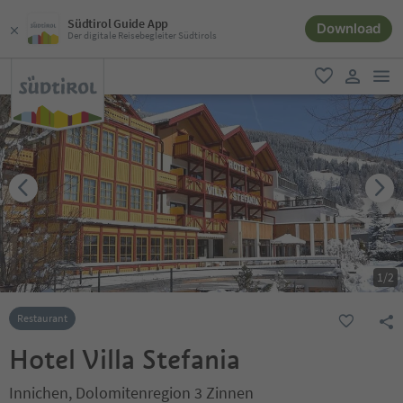
Südtirol Guide App
Download
Der digitale Reisebegleiter Südtirols
men
favorit
user lin
1
/
2
Restaurant
Hotel Villa Stefania
Innichen, Dolomitenregion 3 Zinnen