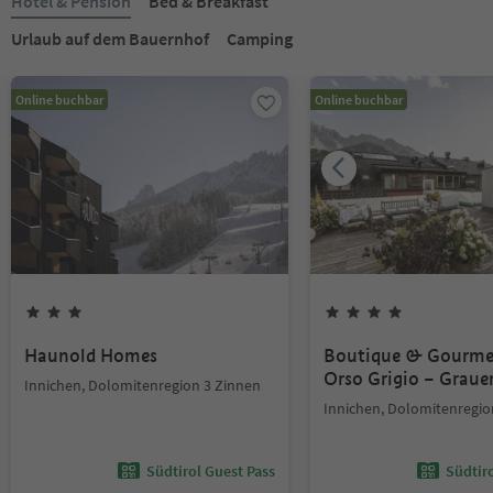
Hotel & Pension
Bed & Breakfast
Urlaub auf dem Bauernhof
Camping
Online buchbar
Online buchbar
Haunold Homes
Boutique & Gourme
Orso Grigio – Graue
Innichen, Dolomitenregion 3 Zinnen
Innichen, Dolomitenregio
Südtirol Guest Pass
Südtir