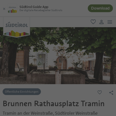
Südtirol Guide App
Download
Der digitale Reisebegleiter Südtirols
men
favorit
user lin
Öffentliche Einrichtungen
Brunnen Rathausplatz Tramin
Tramin an der Weinstraße, Südtiroler Weinstraße