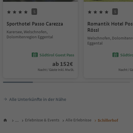
S
S
Sporthotel Passo Carezza
Romantik Hotel Pos
Rössl
Karersee, Welschnofen,
Dolomitenregion Eggental
Welschnofen, Dolomitenr
Eggental
Südtirol Guest Pass
Südtir
ab
152
€
Nacht / Gäste Inkl. MwSt.
Nacht / G
Alle Unterkünfte in der Nähe
...
Erlebnisse & Events
Alle Erlebnisse
Schillerhof