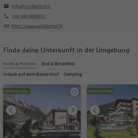
info@schillerhof.it
+39 340 4839853
http://www.schillerhof.it
Finde deine Unterkunft in der Umgebung
Hotel & Pension
Bed & Breakfast
Urlaub auf dem Bauernhof
Camping
Online buchbar
Online buchbar
1
/
20