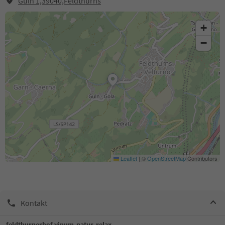
Guln 1,39040,Feldthurns
+
−
Leaflet
|
©
OpenStreetMap
Contributors
Kontakt
feldthurnerhof vinum-natur-relax