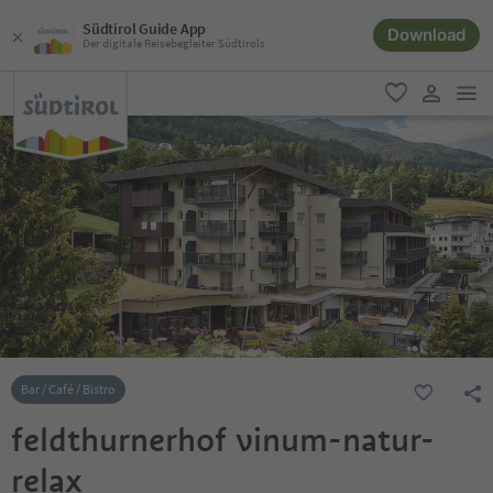
Südtirol Guide App
Download
Der digitale Reisebegleiter Südtirols
men
favorit
user lin
Bar / Café / Bistro
feldthurnerhof vinum-natur-
relax