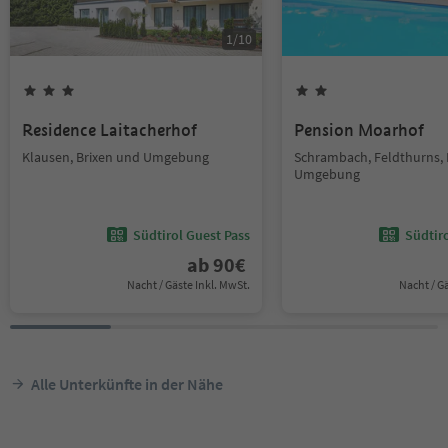
1
/
10
Residence Laitacherhof
Pension Moarhof
Klausen, Brixen und Umgebung
Schrambach, Feldthurns, 
Umgebung
Südtirol Guest Pass
Südtir
ab
90
€
Nacht / Gäste Inkl. MwSt.
Nacht / G
Alle Unterkünfte in der Nähe