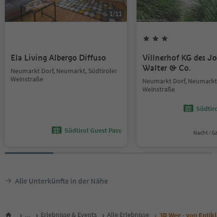
1
/
11
Ela Living Albergo Diffuso
Villnerhof KG des J
Walter & Co.
Neumarkt Dorf, Neumarkt, Südtiroler
Weinstraße
Neumarkt Dorf, Neumarkt,
Weinstraße
Südtir
Südtirol Guest Pass
Nacht / G
Alle Unterkünfte in der Nähe
...
Erlebnisse & Events
Alle Erlebnisse
3D Weg - von Entikl