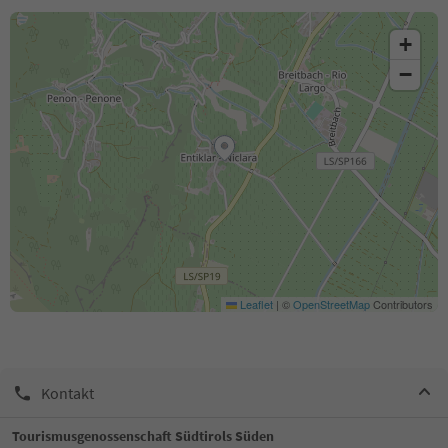
+
−
Leaflet
|
©
OpenStreetMap
Contributors
Kontakt
Tourismusgenossenschaft Südtirols Süden