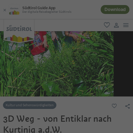
Südtirol Guide App
Download
Der digitale Reisebegleiter Südtirols
men
favorit
user lin
Kultur und Sehenswürdigkeiten
3D Weg - von Entiklar nach
Kurtinig a.d.W.