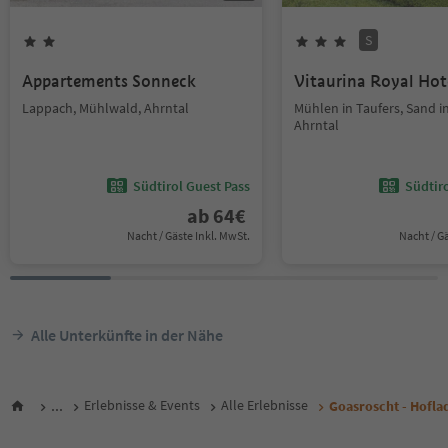
S
Appartements Sonneck
Vitaurina Royal Hot
Lappach, Mühlwald, Ahrntal
Mühlen in Taufers, Sand in
Ahrntal
Südtirol Guest Pass
Südtir
ab
64
€
Nacht / Gäste Inkl. MwSt.
Nacht / G
Alle Unterkünfte in der Nähe
...
Erlebnisse & Events
Alle Erlebnisse
Goasroscht - Hofla