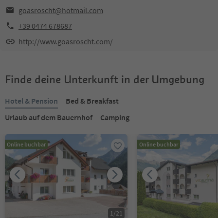
goasroscht@hotmail.com
+39 0474 678687
http://www.goasroscht.com/
Finde deine Unterkunft in der Umgebung
Hotel & Pension
Bed & Breakfast
Urlaub auf dem Bauernhof
Camping
Online buchbar
Online buchbar
1
/
21