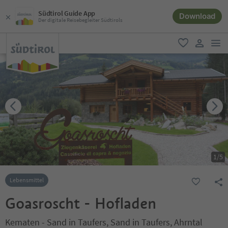
Südtirol Guide App
Download
Der digitale Reisebegleiter Südtirols
men
favorit
user lin
1
/
5
Lebensmittel
Goasroscht - Hofladen
Kematen - Sand in Taufers, Sand in Taufers, Ahrntal