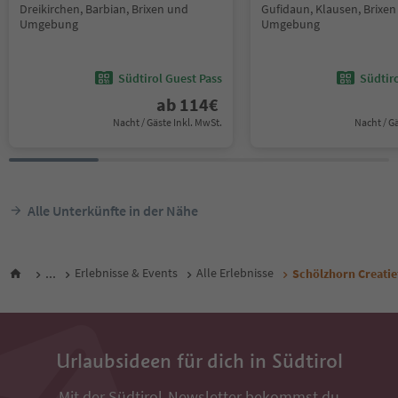
Dreikirchen, Barbian, Brixen und
Gufidaun, Klausen, Brixe
Umgebung
Umgebung
Südtirol Guest Pass
Südtir
ab
114
€
Nacht / Gäste Inkl. MwSt.
Nacht / G
Alle Unterkünfte in der Nähe
...
Erlebnisse & Events
Alle Erlebnisse
Schölzhorn Creatie
Urlaubsideen für dich in Südtirol
Mit der Südtirol-Newsletter bekommst du