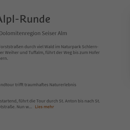
Alpl-Runde
, Dolomitenregion Seiser Alm
 Forststraßen durch viel Wald im Naturpark Schlern-
er Weiher und Tuffalm, führt der Weg bis zum Hofer
lern.
dtour trifft traumhaftes Naturerlebnis
tartend, führt die Tour durch St. Anton bis nach St.
ptstraße. Nun w
...
Lies mehr