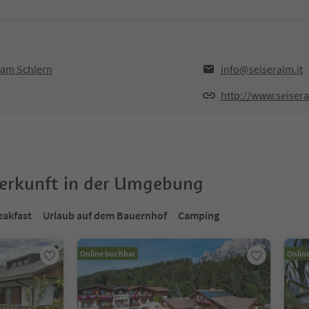
s am Schlern
info@seiseralm.it
http://www.seisera
terkunft in der Umgebung
eakfast
Urlaub auf dem Bauernhof
Camping
Online buchbar
Onlin