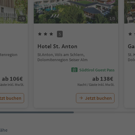
1
/
9
1
/
5
S
Hotel St. Anton
Ga
itenregion
St.Anton, Völs am Schlern,
St. 
Dolomitenregion Seiser Alm
Dol
Südtirol Guest Pass
ab
106
€
ab
138
€
Gäste Inkl. MwSt.
Nacht / Gäste Inkl. MwSt.
tzt buchen
Jetzt buchen
Nähe