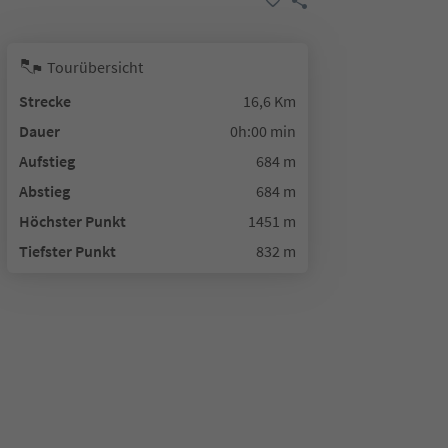
Tourübersicht
Strecke
16,6 Km
Dauer
0h:00 min
Aufstieg
684 m
Abstieg
684 m
Höchster Punkt
1451 m
Tiefster Punkt
832 m