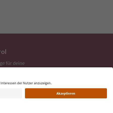
rol
ge für deine
 direkt ins