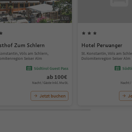
1
/
21
sthof Zum Schlern
Hotel Perwanger
Konstantin, Völs am Schlern,
St. Konstantin, Völs am Schle
omitenregion Seiser Alm
Dolomitenregion Seiser Alm
Südtirol Guest Pass
Südti
ab
100
€
Nacht / Gäste Inkl. MwSt.
Nacht /
Jetzt buchen
J