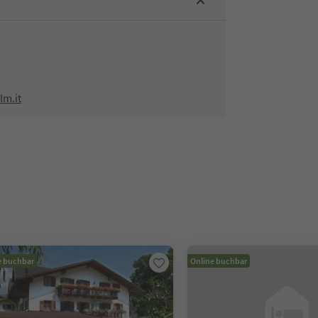
lm.it
e buchbar
Online buchbar