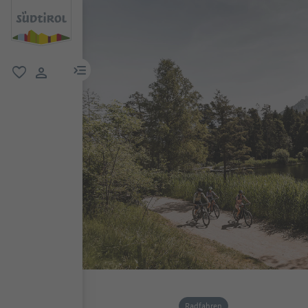
menu link
favorit
user link
Radfahren