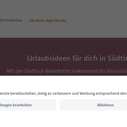
lle Erlebnisse
249 Hofer Alpl-Runde
Urlaubsideen für dich in Südti
Mit der Südtirol-Newsletter bekommst du Vorschlä
Auszeit, Veranstaltungs-Tipps und typische Rezepte
Postfach.
E-Mail Adresse
Jetzt anmelden