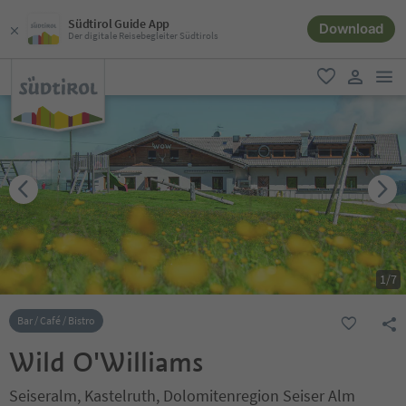
Südtirol Guide App
Download
Der digitale Reisebegleiter Südtirols
men
favorit
user lin
1
/
7
Bar / Café / Bistro
Wild O'Williams
Seiseralm, Kastelruth, Dolomitenregion Seiser Alm