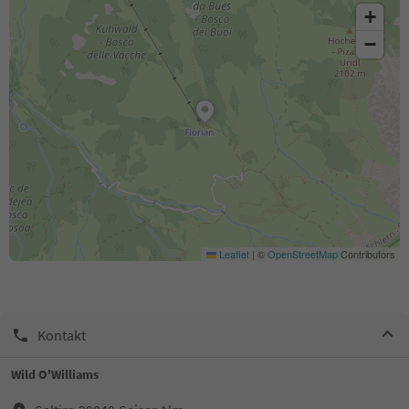
+
−
Leaflet
|
©
OpenStreetMap
Contributors
Kontakt
Wild O'Williams