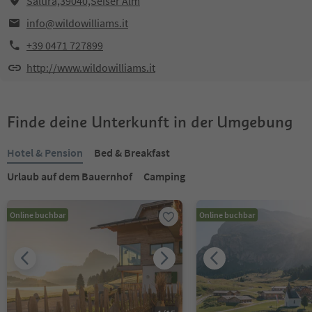
Saltira,39040,Seiser Alm
info@wildowilliams.it
+39 0471 727899
http://www.wildowilliams.it
Finde deine Unterkunft in der Umgebung
Hotel & Pension
Bed & Breakfast
Urlaub auf dem Bauernhof
Camping
Online buchbar
Online buchbar