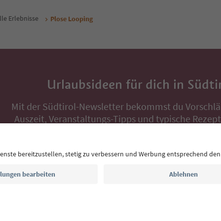
lle Erlebnisse
Plose Looping
Urlaubsideen für dich in Südti
Mit der Südtirol-Newsletter bekommst du Vorschlä
Auszeit, Veranstaltungs-Tipps und typische Rezepte
Postfach.
E-Mail Adresse
Jetzt anmelden