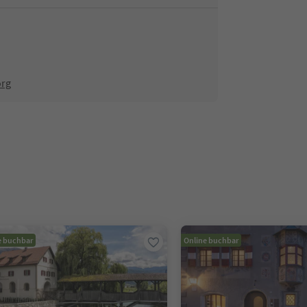
org
e buchbar
Online buchbar