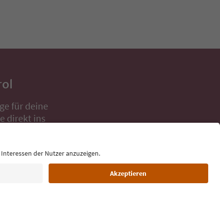
rol
ge für deine
 direkt ins