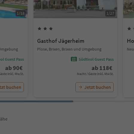
1
/
18
1
/
27
Gasthof Jägerheim
Ho
d Umgebung
Plose, Brixen, Brixen und Umgebung
Neu
ol Guest Pass
Südtirol Guest Pass
ab
90
€
ab
118
€
Gäste Inkl. MwSt.
Nacht / Gäste Inkl. MwSt.
tzt buchen
Jetzt buchen
Nähe