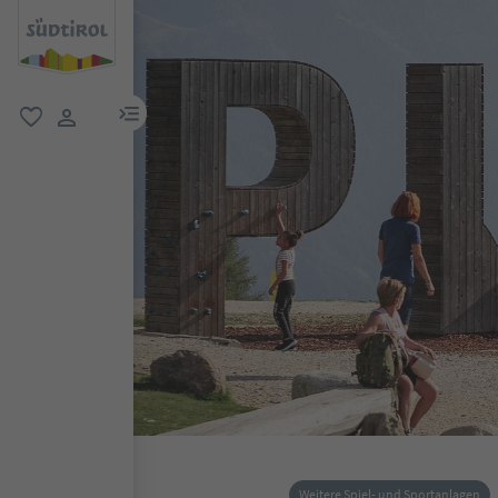
menu link
favorit
user link
Weitere Spiel- und Sportanlagen