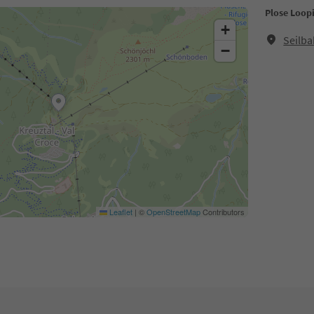
Plose Loop
+
Seilba
−
Leaflet
|
©
OpenStreetMap
Contributors