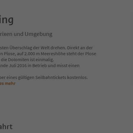
ing
 Brixen und Umgebung
ten Überschlag der Welt drehen. Direkt an der
n Plose, auf 2.000 m Meereshöhe steht der Plose
 die Dolomiten ist einmalig.
 Ende Juli 2016 in Betrieb und misst einen
aber eines gültigen Seilbahntickets kostenlos.
ies mehr
ahrt