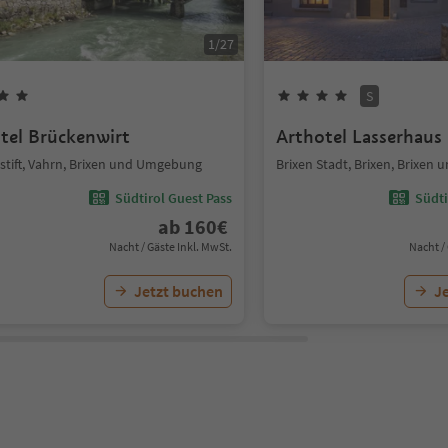
1
/
27
S
tel Brückenwirt
Arthotel Lasserhaus
stift, Vahrn, Brixen und Umgebung
Brixen Stadt, Brixen, Brixe
Südtirol Guest Pass
Südti
ab
160
€
Nacht / Gäste Inkl. MwSt.
Nacht /
Jetzt buchen
J