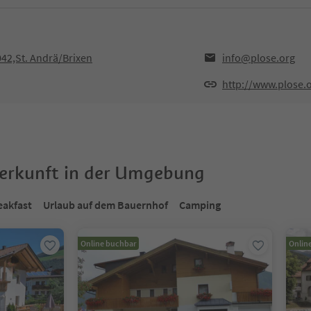
42,St. Andrä/Brixen
info@plose.org
http://www.plose.
terkunft in der Umgebung
eakfast
Urlaub auf dem Bauernhof
Camping
Online buchbar
Onlin