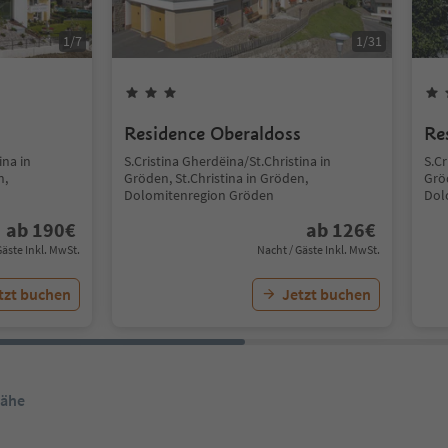
1
/
7
1
/
31
Residence Oberaldoss
Re
ina in
S.Cristina Gherdëina/St.Christina in
S.Cr
n,
Gröden, St.Christina in Gröden,
Gröd
Dolomitenregion Gröden
Dol
ab
190
€
ab
126
€
Gäste Inkl. MwSt.
Nacht / Gäste Inkl. MwSt.
tzt buchen
Jetzt buchen
Nähe