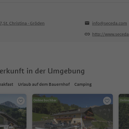
7,St. Christina - Gröden
info@seceda.com
http://www.seced
terkunft in der Umgebung
eakfast
Urlaub auf dem Bauernhof
Camping
Online buchbar
Onlin