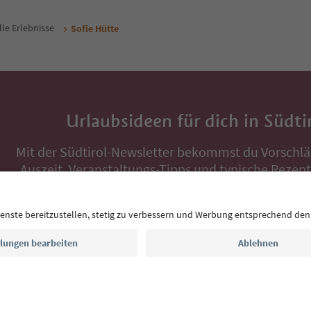
lle Erlebnisse
Sofie Hütte
Urlaubsideen für dich in Südti
Mit der Südtirol-Newsletter bekommst du Vorschlä
Auszeit, Veranstaltungs-Tipps und typische Rezepte
Postfach.
E-Mail Adresse
Jetzt anmelden