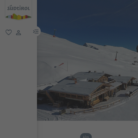
menu link
favorit
user link
Alm