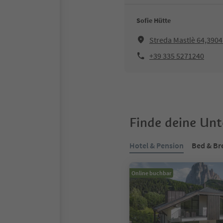
Sofie Hütte
Streda Mastlè 64,3904
+39 335 5271240
Finde deine Un
Hotel & Pension
Bed & Br
Online buchbar