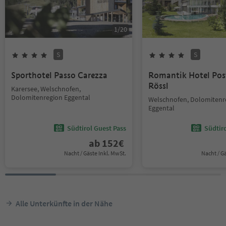
1
/
20
S
S
Sporthotel Passo Carezza
Romantik Hotel Pos
Rössl
Karersee, Welschnofen,
Dolomitenregion Eggental
Welschnofen, Dolomitenr
Eggental
Südtirol Guest Pass
Südtir
ab
152
€
Nacht / Gäste Inkl. MwSt.
Nacht / G
Alle Unterkünfte in der Nähe