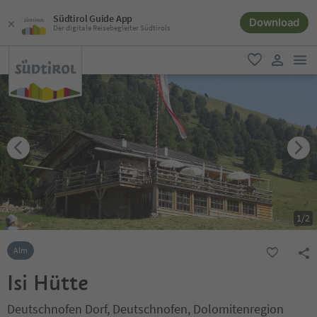
Südtirol Guide App
Download
Der digitale Reisebegleiter Südtirols
men
favorit
user lin
1
/
2
Alm
Isi Hütte
Deutschnofen Dorf, Deutschnofen, Dolomitenregion