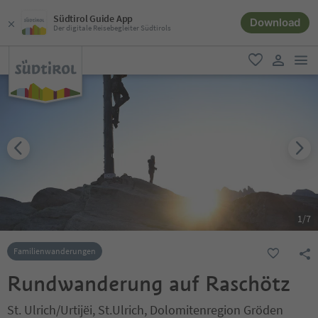
Südtirol Guide App
Download
Der digitale Reisebegleiter Südtirols
men
favorit
user lin
1
/
7
Familienwanderungen
Rundwanderung auf Raschötz
St. Ulrich/Urtijëi, St.Ulrich, Dolomitenregion Gröden