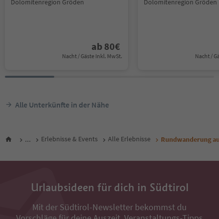
Dolomitenregion Gröden
Dolomitenregion Gröden
ab
80
€
Nacht / Gäste Inkl. MwSt.
Nacht / G
Alle Unterkünfte in der Nähe
...
Erlebnisse & Events
Alle Erlebnisse
Rundwanderung au
Urlaubsideen für dich in Südtirol
Mit der Südtirol-Newsletter bekommst du
Vorschläge für deine Auszeit, Veranstaltungs-Tipps