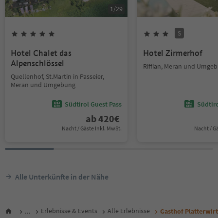
1
/
29
S
Hotel Chalet das
Hotel Zirmerhof
Alpenschlössel
Riffian, Meran und Umge
Quellenhof, St.Martin in Passeier,
Meran und Umgebung
Südtirol Guest Pass
Südtir
ab
420
€
Nacht / Gäste Inkl. MwSt.
Nacht / G
Alle Unterkünfte in der Nähe
...
Erlebnisse & Events
Alle Erlebnisse
Gasthof Platterwirt