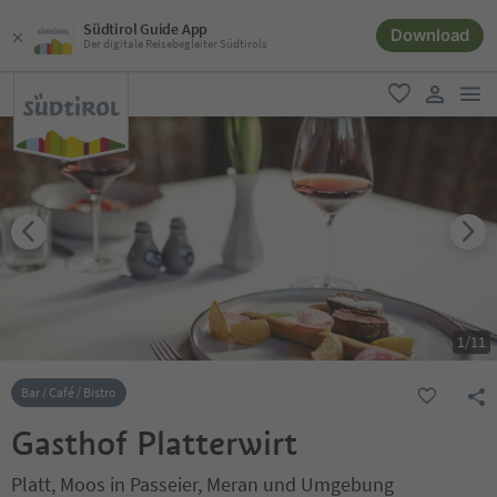
Südtirol Guide App
Download
Der digitale Reisebegleiter Südtirols
men
favorit
user lin
1
/
11
Bar / Café / Bistro
Gasthof Platterwirt
Platt, Moos in Passeier, Meran und Umgebung