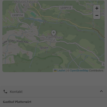
+
−
Leaflet
|
©
OpenStreetMap
Contributors
Kontakt
Gasthof Platterwirt