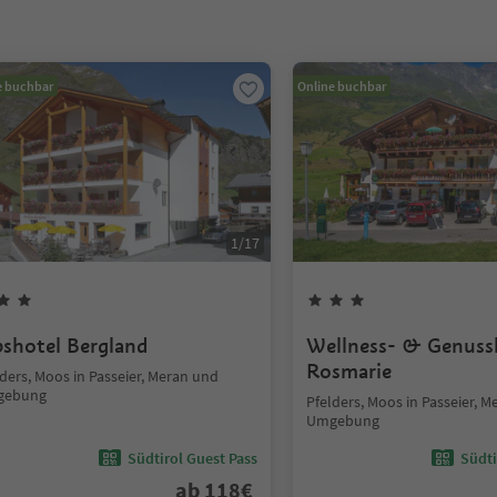
e buchbar
Online buchbar
1
/
17
pshotel Bergland
Wellness- & Genuss
Rosmarie
ders, Moos in Passeier, Meran und
gebung
Pfelders, Moos in Passeier, 
Umgebung
Südtirol Guest Pass
Südti
ab
118
€