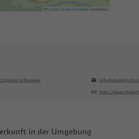
Leaflet
|
©
OpenStreetMap
Contributors
013,Moos in Passeier
info@stullerhof.c
http://www.stulle
terkunft in der Umgebung