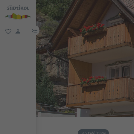
menu link
favorit
user link
Bar / Café / Bistro