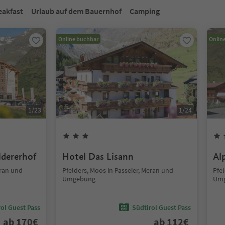
eakfast
Urlaub auf dem Bauernhof
Camping
Online buchbar
Onlin
1
/
23
1
/
24
ldererhof
Hotel Das Lisann
Al
eran und
Pfelders, Moos in Passeier, Meran und
Pfel
Umgebung
Um
ol Guest Pass
Südtirol Guest Pass
ab
170
€
ab
112
€