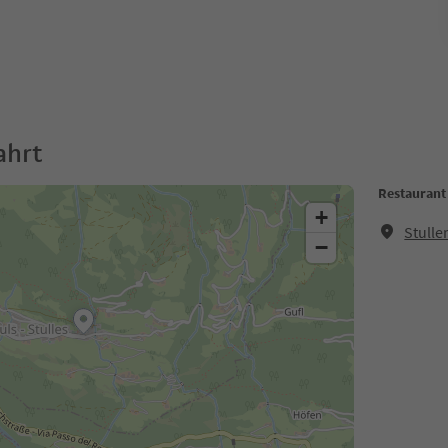
ahrt
Restaurant
+
Stulle
−