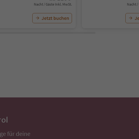
Nacht / Gäste Inkl. MwSt.
Nacht /
Jetzt buchen
J
rol
ge für deine