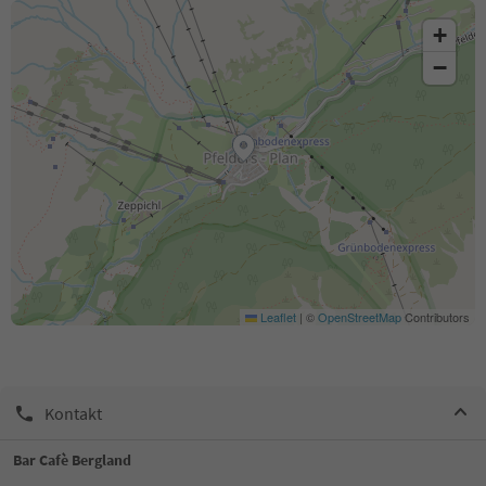
+
−
Leaflet
|
©
OpenStreetMap
Contributors
Kontakt
Bar Cafè Bergland