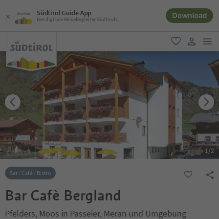
Südtirol Guide App
Download
Der digitale Reisebegleiter Südtirols
men
favorit
user lin
1
/
2
Bar / Café / Bistro
Bar Cafè Bergland
Pfelders, Moos in Passeier, Meran und Umgebung