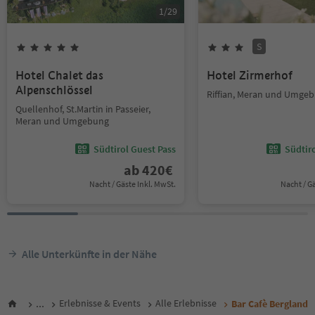
1
/
29
S
Hotel Chalet das
Hotel Zirmerhof
Alpenschlössel
Riffian, Meran und Umge
Quellenhof, St.Martin in Passeier,
Meran und Umgebung
Südtirol Guest Pass
Südtir
ab
420
€
Nacht / Gäste Inkl. MwSt.
Nacht / G
Alle Unterkünfte in der Nähe
...
Erlebnisse & Events
Alle Erlebnisse
Bar Cafè Bergland