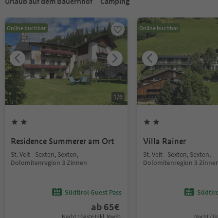
Urlaub auf dem Bauernhof
Camping
Online buchbar
Online buchbar
1
/
6
Residence Summerer am Ort
Villa Rainer
St. Veit - Sexten, Sexten,
St. Veit - Sexten, Sexten,
Dolomitenregion 3 Zinnen
Dolomitenregion 3 Zinne
Südtirol Guest Pass
Südtir
ab
65
€
Nacht / Gäste Inkl. MwSt.
Nacht / G