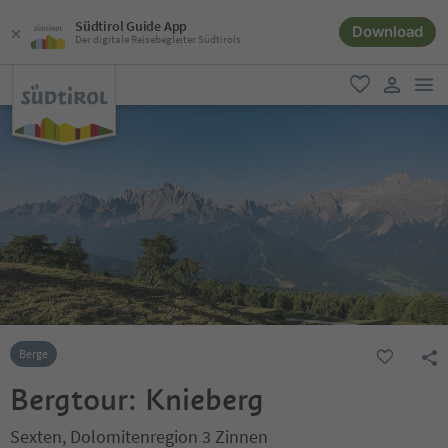
Südtirol Guide App
Download
Der digitale Reisebegleiter Südtirols
men
favorit
user lin
Berge
Bergtour: Knieberg
Sexten, Dolomitenregion 3 Zinnen