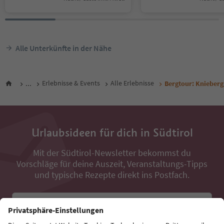
Alle Unterkünfte in der Nähe
...
Erlebnisse & Events
Alle Erlebnisse
Bergtour: Knieberg
Urlaubsideen für dich in Südtirol
Mit der Südtirol-Newsletter bekommst du
Vorschläge für deine Auszeit, Veranstaltungs-Tipps
und typische Rezepte direkt ins Postfach.
E-Mail Adresse