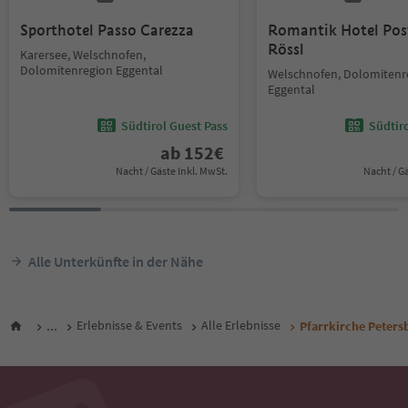
Sporthotel Passo Carezza
Romantik Hotel Pos
Rössl
Karersee, Welschnofen,
Dolomitenregion Eggental
Welschnofen, Dolomitenr
Eggental
Südtirol Guest Pass
Südtir
ab
152
€
Nacht / Gäste Inkl. MwSt.
Nacht / G
Alle Unterkünfte in der Nähe
...
Erlebnisse & Events
Alle Erlebnisse
Pfarrkirche Peters