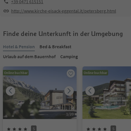
+39 0471 615151
http://www.kirche-eisack-eggental.it/petersberg.html
Finde deine Unterkunft in der Umgebung
Hotel & Pension
Bed & Breakfast
Urlaub auf dem Bauernhof
Camping
Online buchbar
Online buchbar
1
/
20
S
S