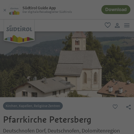
Südtirol Guide App
Download
Der digitale Reisebegleiter Südtirols
men
favorit
user lin
Kirchen, Kapellen, Religiöse Zentren
Pfarrkirche Petersberg
Deutschnofen Dorf, Deutschnofen, Dolomitenregion