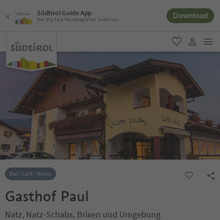
Südtirol Guide App
Download
Der digitale Reisebegleiter Südtirols
men
favorit
user lin
Bar / Café / Bistro
Gasthof Paul
Natz, Natz-Schabs, Brixen und Umgebung