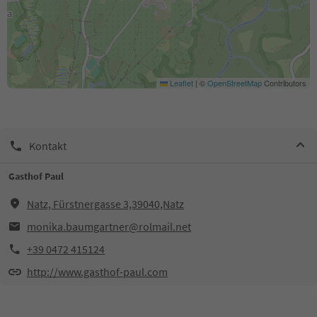
Leaflet
|
©
OpenStreetMap
Contributors
Kontakt
Gasthof Paul
Natz, Fürstnergasse 3,39040,Natz
monika.baumgartner@rolmail.net
+39 0472 415124
http://www.gasthof-paul.com