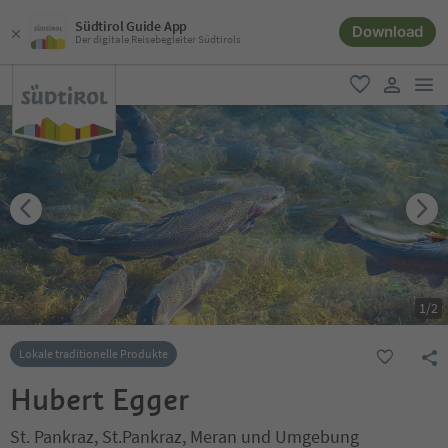
Südtirol Guide App
Download
Der digitale Reisebegleiter Südtirols
men
favorit
user lin
1
/
2
Lokale traditionelle Produkte
Hubert Egger
St. Pankraz, St.Pankraz, Meran und Umgebung