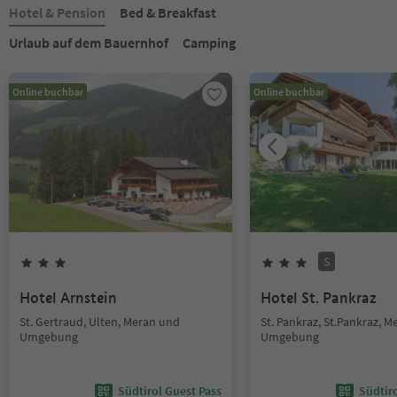
Hotel & Pension
Bed & Breakfast
Urlaub auf dem Bauernhof
Camping
Online buchbar
Online buchbar
S
Hotel Arnstein
Hotel St. Pankraz
St. Gertraud, Ulten, Meran und
St. Pankraz, St.Pankraz, 
Umgebung
Umgebung
Südtirol Guest Pass
Südtir