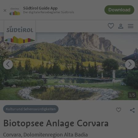
Südtirol Guide App
Download
Der digitale Reisebegleiter Südtirols
men
favorit
user lin
1
/
5
Kultur und Sehenswürdigkeiten
Biotopsee Anlage Corvara
Corvara, Dolomitenregion Alta Badia